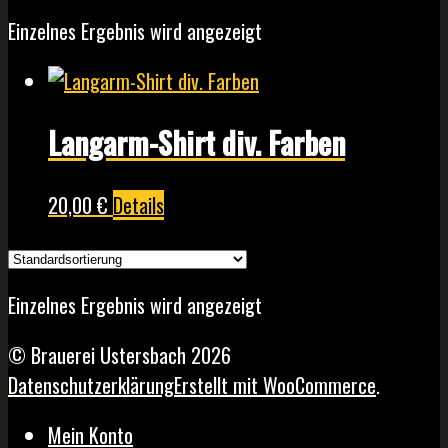
Einzelnes Ergebnis wird angezeigt
Langarm-Shirt div. Farben
Dieses
20,00
€
Details
Produkt
weist
mehrere
Einzelnes Ergebnis wird angezeigt
Varianten
auf.
© Brauerei Ustersbach 2026
Die
Datenschutzerklärung
Erstellt mit WooCommerce
.
Optionen
Mein Konto
können