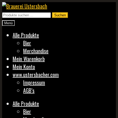
Zur
Zum
Navigation
Inhalt
Suchen
Suchen
springen
springen
nach:
Menü
Alle Produkte
Bier
Merchandise
Mein Warenkorb
Mein Konto
www.ustersbacher.com
Impressum
AGB’s
Alle Produkte
Bier