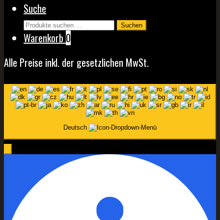
Suche
auf
Suchen
der
Suchen
nach:
Warenkorb
0
Produktseite
gewählt
Alle Preise inkl. der gesetzlichen MwSt.
werden
Deutsch