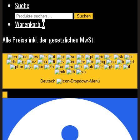
Suche
auf
Suchen
der
Suchen
nach:
Warenkorb
0
Produktseite
gewählt
Alle Preise inkl. der gesetzlichen MwSt.
werden
Deutsch