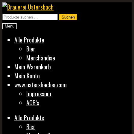
Zur
Zum
Navigation
Inhalt
Suchen
Suchen
springen
springen
nach:
Menü
Alle Produkte
Bier
Merchandise
Mein Warenkorb
Mein Konto
www.ustersbacher.com
Impressum
AGB’s
Alle Produkte
Bier