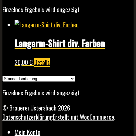
Einzelnes Ergebnis wird angezeigt
Langarm-Shirt div. Farben
Dieses
20,00
€
Details
Produkt
weist
mehrere
Einzelnes Ergebnis wird angezeigt
Varianten
auf.
© Brauerei Ustersbach 2026
Die
Datenschutzerklärung
Erstellt mit WooCommerce
.
Optionen
Mein Konto
können